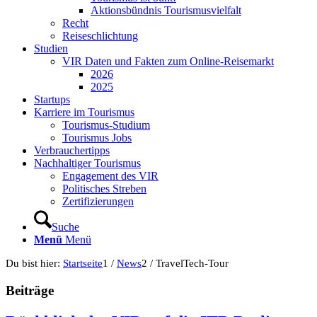
Aktionsbündnis Tourismusvielfalt
Recht
Reiseschlichtung
Studien
VIR Daten und Fakten zum Online-Reisemarkt
2026
2025
Startups
Karriere im Tourismus
Tourismus-Studium
Tourismus Jobs
Verbrauchertipps
Nachhaltiger Tourismus
Engagement des VIR
Politisches Streben
Zertifizierungen
Suche
Menü
Menü
Du bist hier:
Startseite
1
/
News
2
/
TravelTech-Tour
Beiträge