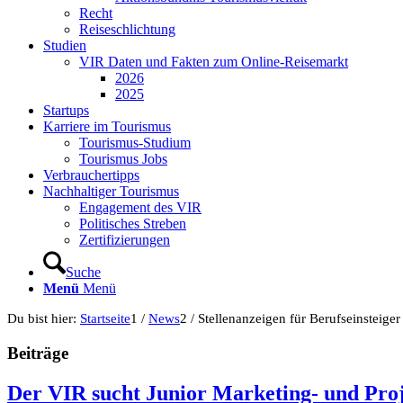
Recht
Reiseschlichtung
Studien
VIR Daten und Fakten zum Online-Reisemarkt
2026
2025
Startups
Karriere im Tourismus
Tourismus-Studium
Tourismus Jobs
Verbrauchertipps
Nachhaltiger Tourismus
Engagement des VIR
Politisches Streben
Zertifizierungen
Suche
Menü
Menü
Du bist hier:
Startseite
1
/
News
2
/
Stellenanzeigen für Berufseinsteiger
Beiträge
Der VIR sucht Junior Marketing- und Pro