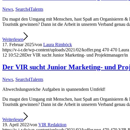
News
,
Search4Talents
Du magst den Umgang mit Menschen, hast Spaß am Organisieren & Koord
Touristik gewinnen? Dann ist die Arbeit in unserem Verband genau da
Weiterlesen
17. Februar 2025
/
von
Laura Rimböck
https://v-i-r.de/wp-content/uploads/2021/02/koffer.png
470
470
Laura
12 10:52:28
Der VIR sucht Junior Marketing- und Projektmanager/in
Der VIR sucht Junior Marketing- und Pro
News
,
Search4Talents
Abwechslungsreiche Aufgaben in spannendem Umfeld!
Du magst den Umgang mit Menschen, hast Spaß am Organisieren & Koord
Touristik gewinnen? Dann ist die Arbeit in unserem Verband genau da
Weiterlesen
19. April 2022
/
von
VIR Redaktion
https://v-i-r.de/wp-content/uploads/2021/02/koffer.png
470
470
VIR R