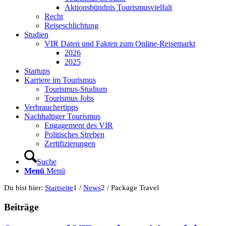
Aktionsbündnis Tourismusvielfalt
Recht
Reiseschlichtung
Studien
VIR Daten und Fakten zum Online-Reisemarkt
2026
2025
Startups
Karriere im Tourismus
Tourismus-Studium
Tourismus Jobs
Verbrauchertipps
Nachhaltiger Tourismus
Engagement des VIR
Politisches Streben
Zertifizierungen
Suche
Menü
Menü
Du bist hier:
Startseite
1
/
News
2
/
Package Travel
Beiträge