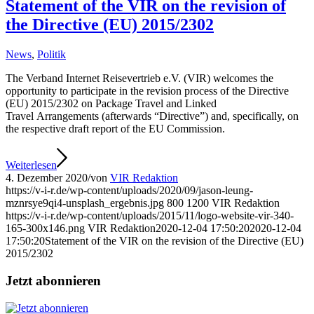
Statement of the VIR on the revision of
the Directive (EU) 2015/2302
News
,
Politik
The Verband Internet Reisevertrieb e.V. (VIR) welcomes the
opportunity to participate in the revision process of the Directive
(EU) 2015/2302 on Package Travel and Linked
Travel Arrangements (afterwards “Directive”) and, specifically, on
the respective draft report of the EU Commission.
Weiterlesen
4. Dezember 2020
/
von
VIR Redaktion
https://v-i-r.de/wp-content/uploads/2020/09/jason-leung-
mznrsye9qi4-unsplash_ergebnis.jpg
800
1200
VIR Redaktion
https://v-i-r.de/wp-content/uploads/2015/11/logo-website-vir-340-
165-300x146.png
VIR Redaktion
2020-12-04 17:50:20
2020-12-04
17:50:20
Statement of the VIR on the revision of the Directive (EU)
2015/2302
Jetzt abonnieren