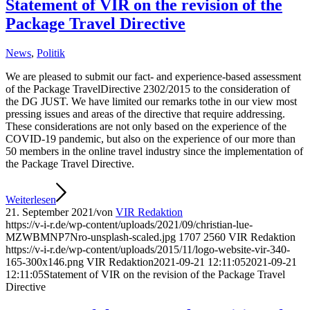
Statement of VIR on the revision of the
Package Travel Directive
News
,
Politik
We are pleased to submit our fact- and experience-based assessment
of the Package TravelDirective 2302/2015 to the consideration of
the DG JUST. We have limited our remarks tothe in our view most
pressing issues and areas of the directive that require addressing.
These considerations are not only based on the experience of the
COVID-19 pandemic, but also on the experience of our more than
50 members in the online travel industry since the implementation of
the Package Travel Directive.
Weiterlesen
21. September 2021
/
von
VIR Redaktion
https://v-i-r.de/wp-content/uploads/2021/09/christian-lue-
MZWBMNP7Nro-unsplash-scaled.jpg
1707
2560
VIR Redaktion
https://v-i-r.de/wp-content/uploads/2015/11/logo-website-vir-340-
165-300x146.png
VIR Redaktion
2021-09-21 12:11:05
2021-09-21
12:11:05
Statement of VIR on the revision of the Package Travel
Directive