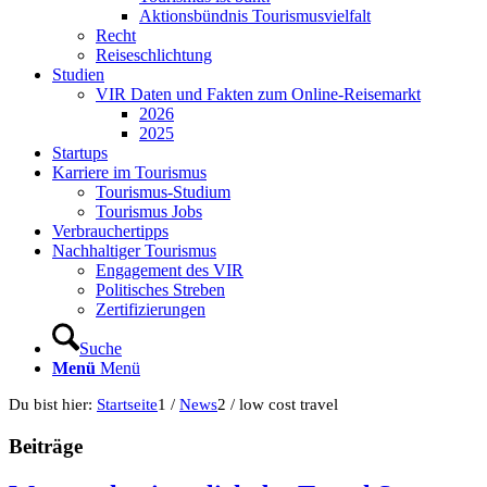
Aktionsbündnis Tourismusvielfalt
Recht
Reiseschlichtung
Studien
VIR Daten und Fakten zum Online-Reisemarkt
2026
2025
Startups
Karriere im Tourismus
Tourismus-Studium
Tourismus Jobs
Verbrauchertipps
Nachhaltiger Tourismus
Engagement des VIR
Politisches Streben
Zertifizierungen
Suche
Menü
Menü
Du bist hier:
Startseite
1
/
News
2
/
low cost travel
Beiträge