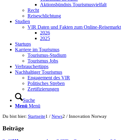
Aktionsbündnis Tourismusvielfalt
Recht
Reiseschlichtung
Studien
VIR Daten und Fakten zum Online-Reisemarkt
2026
2025
Startups
Karriere im Tourismus
Tourismus-Studium
Tourismus Jobs
Verbrauchertipps
Nachhaltiger Tourismus
Engagement des VIR
Politisches Streben
Zertifizierungen
Suche
Menü
Menü
Du bist hier:
Startseite
1
/
News
2
/
Innovation Norway
Beiträge