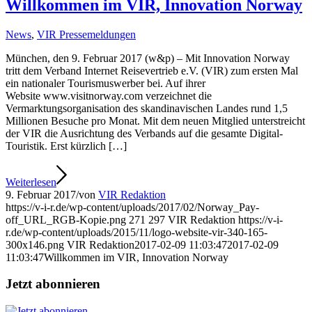
Willkommen im VIR, Innovation Norway
News
,
VIR Pressemeldungen
München, den 9. Februar 2017 (w&p) – Mit Innovation Norway
tritt dem Verband Internet Reisevertrieb e.V. (VIR) zum ersten Mal
ein nationaler Tourismuswerber bei. Auf ihrer
Website www.visitnorway.com verzeichnet die
Vermarktungsorganisation des skandinavischen Landes rund 1,5
Millionen Besuche pro Monat. Mit dem neuen Mitglied unterstreicht
der VIR die Ausrichtung des Verbands auf die gesamte Digital-
Touristik. Erst kürzlich […]
Weiterlesen
9. Februar 2017
/
von
VIR Redaktion
https://v-i-r.de/wp-content/uploads/2017/02/Norway_Pay-
off_URL_RGB-Kopie.png
271
297
VIR Redaktion
https://v-i-
r.de/wp-content/uploads/2015/11/logo-website-vir-340-165-
300x146.png
VIR Redaktion
2017-02-09 11:03:47
2017-02-09
11:03:47
Willkommen im VIR, Innovation Norway
Jetzt abonnieren