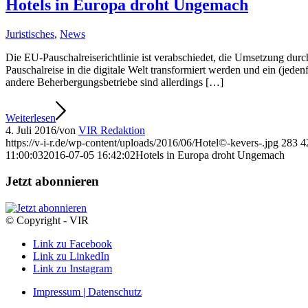
Hotels in Europa droht Ungemach
Juristisches
,
News
Die EU-Pauschalreiserichtlinie ist verabschiedet, die Umsetzung durch
Pauschalreise in die digitale Welt transformiert werden und ein (je
andere Beherbergungsbetriebe sind allerdings […]
Weiterlesen
4. Juli 2016
/
von
VIR Redaktion
https://v-i-r.de/wp-content/uploads/2016/06/Hotel©-kevers-.jpg
283
4
11:00:03
2016-07-05 16:42:02
Hotels in Europa droht Ungemach
Jetzt abonnieren
© Copyright - VIR
Link zu Facebook
Link zu LinkedIn
Link zu Instagram
Impressum | Datenschutz