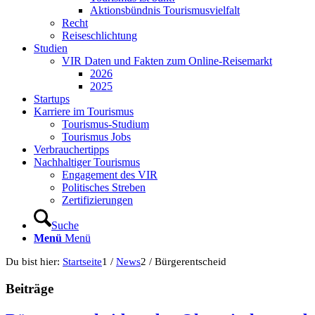
Aktionsbündnis Tourismusvielfalt
Recht
Reiseschlichtung
Studien
VIR Daten und Fakten zum Online-Reisemarkt
2026
2025
Startups
Karriere im Tourismus
Tourismus-Studium
Tourismus Jobs
Verbrauchertipps
Nachhaltiger Tourismus
Engagement des VIR
Politisches Streben
Zertifizierungen
Suche
Menü
Menü
Du bist hier:
Startseite
1
/
News
2
/
Bürgerentscheid
Beiträge