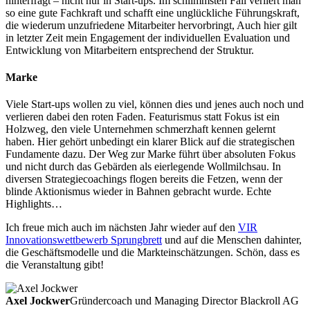
hinterfragt – nicht nur in Start-ups. Im schlimmsten Fall verliert man
so eine gute Fachkraft und schafft eine unglückliche Führungskraft,
die wiederum unzufriedene Mitarbeiter hervorbringt, Auch hier gilt
in letzter Zeit mein Engagement der individuellen Evaluation und
Entwicklung von Mitarbeitern entsprechend der Struktur.
Marke
Viele Start-ups wollen zu viel, können dies und jenes auch noch und
verlieren dabei den roten Faden. Featurismus statt Fokus ist ein
Holzweg, den viele Unternehmen schmerzhaft kennen gelernt
haben. Hier gehört unbedingt ein klarer Blick auf die strategischen
Fundamente dazu. Der Weg zur Marke führt über absoluten Fokus
und nicht durch das Gebärden als eierlegende Wollmilchsau. In
diversen Strategiecoachings flogen bereits die Fetzen, wenn der
blinde Aktionismus wieder in Bahnen gebracht wurde. Echte
Highlights…
Ich freue mich auch im nächsten Jahr wieder auf den
VIR
Innovationswettbewerb Sprungbrett
und auf die Menschen dahinter,
die Geschäftsmodelle und die Markteinschätzungen. Schön, dass es
die Veranstaltung gibt!
Axel Jockwer
Gründercoach und Managing Director Blackroll AG