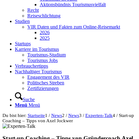
Aktionsbündnis Tourismusvielfalt
Recht
Reiseschlichtung
Studien
VIR Daten und Fakten zum Online-Reisemarkt
2026
2025
Startups
Karriere im Tourismus
Tourismus-Studium
Tourismus Jobs
Verbrauchertipps
Nachhaltiger Tourismus
Engagement des VIR
Politisches Streben
Zertifizierungen
Suche
Menü
Menü
Du bist hier:
Startseite
1
/
News
2
/
News
3
/
Experten-Talk
4
/
Start-up
Coaching – Tipps von Axel Jockwer
Start-up Coaching – Tipps von Gründercoach Axel