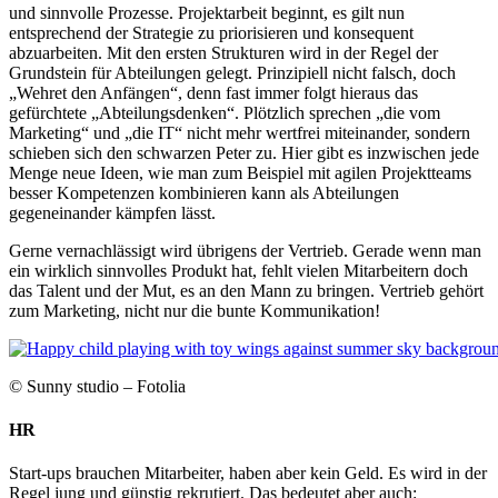
und sinnvolle Prozesse. Projektarbeit beginnt, es gilt nun
entsprechend der Strategie zu priorisieren und konsequent
abzuarbeiten. Mit den ersten Strukturen wird in der Regel der
Grundstein für Abteilungen gelegt. Prinzipiell nicht falsch, doch
„Wehret den Anfängen“, denn fast immer folgt hieraus das
gefürchtete „Abteilungsdenken“. Plötzlich sprechen „die vom
Marketing“ und „die IT“ nicht mehr wertfrei miteinander, sondern
schieben sich den schwarzen Peter zu. Hier gibt es inzwischen jede
Menge neue Ideen, wie man zum Beispiel mit agilen Projektteams
besser Kompetenzen kombinieren kann als Abteilungen
gegeneinander kämpfen lässt.
Gerne vernachlässigt wird übrigens der Vertrieb. Gerade wenn man
ein wirklich sinnvolles Produkt hat, fehlt vielen Mitarbeitern doch
das Talent und der Mut, es an den Mann zu bringen. Vertrieb gehört
zum Marketing, nicht nur die bunte Kommunikation!
© Sunny studio – Fotolia
HR
Start-ups brauchen Mitarbeiter, haben aber kein Geld. Es wird in der
Regel jung und günstig rekrutiert. Das bedeutet aber auch: