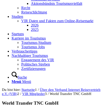
Aktionsbündnis Tourismusvielfalt
Recht
Reiseschlichtung
Studien
VIR Daten und Fakten zum Online-Reisemarkt
2026
2025
Startups
Karriere im Tourismus
Tourismus-Studium
Tourismus Jobs
Verbrauchertipps
Nachhaltiger Tourismus
Engagement des VIR
Politisches Streben
Zertifizierungen
Suche
Menü
Menü
Du bist hier:
Startseite
1
/
Über den Verband Internet Reisevertrieb
e.V. (VIR)
2
/
VIR Mitglieder
3
/
World Transfer TNC GmbH
World Transfer TNC GmbH