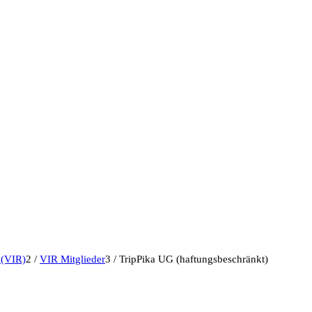
 (VIR)
2
/
VIR Mitglieder
3
/
TripPika UG (haftungsbeschränkt)