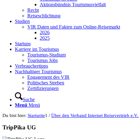
Aktionsbündnis Tourismusvielfalt
Recht
Reiseschlichtung
Studien
VIR Daten und Fakten zum Online-Reisemarkt
2026
2025
Startups
Karriere im Tourismus
Tourismus-Studium
Tourismus Jobs
Verbrauchertipps
Nachhaltiger Tourismus
Engagement des VIR
Politisches Streben
Zertifizierungen
Suche
Menü
Menü
Du bist hier:
Startseite
1
/
Über den Verband Internet Reisevertrieb e.V.
TripPika UG