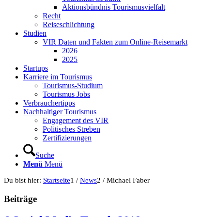
Aktionsbündnis Tourismusvielfalt
Recht
Reiseschlichtung
Studien
VIR Daten und Fakten zum Online-Reisemarkt
2026
2025
Startups
Karriere im Tourismus
Tourismus-Studium
Tourismus Jobs
Verbrauchertipps
Nachhaltiger Tourismus
Engagement des VIR
Politisches Streben
Zertifizierungen
Suche
Menü
Menü
Du bist hier:
Startseite
1
/
News
2
/
Michael Faber
Beiträge