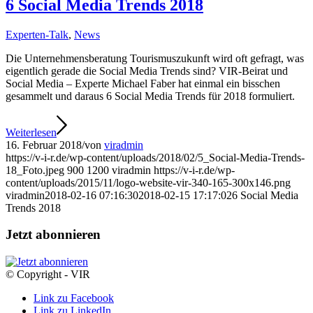
6 Social Media Trends 2018
Experten-Talk
,
News
Die Unternehmensberatung Tourismuszukunft wird oft gefragt, was
eigentlich gerade die Social Media Trends sind? VIR-Beirat und
Social Media – Experte Michael Faber hat einmal ein bisschen
gesammelt und daraus 6 Social Media Trends für 2018 formuliert.
Weiterlesen
16. Februar 2018
/
von
viradmin
https://v-i-r.de/wp-content/uploads/2018/02/5_Social-Media-Trends-
18_Foto.jpeg
900
1200
viradmin
https://v-i-r.de/wp-
content/uploads/2015/11/logo-website-vir-340-165-300x146.png
viradmin
2018-02-16 07:16:30
2018-02-15 17:17:02
6 Social Media
Trends 2018
Jetzt abonnieren
© Copyright - VIR
Link zu Facebook
Link zu LinkedIn