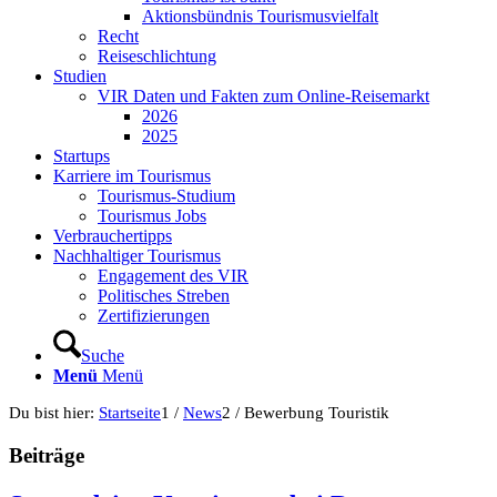
Aktionsbündnis Tourismusvielfalt
Recht
Reiseschlichtung
Studien
VIR Daten und Fakten zum Online-Reisemarkt
2026
2025
Startups
Karriere im Tourismus
Tourismus-Studium
Tourismus Jobs
Verbrauchertipps
Nachhaltiger Tourismus
Engagement des VIR
Politisches Streben
Zertifizierungen
Suche
Menü
Menü
Du bist hier:
Startseite
1
/
News
2
/
Bewerbung Touristik
Beiträge