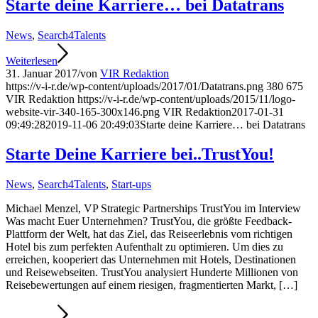
Starte deine Karriere… bei Datatrans
News
,
Search4Talents
Weiterlesen
31. Januar 2017
/
von
VIR Redaktion
https://v-i-r.de/wp-content/uploads/2017/01/Datatrans.png
380
675
VIR Redaktion
https://v-i-r.de/wp-content/uploads/2015/11/logo-
website-vir-340-165-300x146.png
VIR Redaktion
2017-01-31
09:49:28
2019-11-06 20:49:03
Starte deine Karriere… bei Datatrans
Starte Deine Karriere bei..TrustYou!
News
,
Search4Talents
,
Start-ups
Michael Menzel, VP Strategic Partnerships TrustYou im Interview
Was macht Euer Unternehmen? TrustYou, die größte Feedback-
Plattform der Welt, hat das Ziel, das Reiseerlebnis vom richtigen
Hotel bis zum perfekten Aufenthalt zu optimieren. Um dies zu
erreichen, kooperiert das Unternehmen mit Hotels, Destinationen
und Reisewebseiten. TrustYou analysiert Hunderte Millionen von
Reisebewertungen auf einem riesigen, fragmentierten Markt, […]