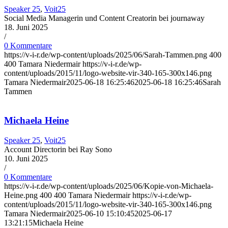
Speaker 25
,
Voit25
Social Media Managerin und Content Creatorin bei journaway
18. Juni 2025
/
0 Kommentare
https://v-i-r.de/wp-content/uploads/2025/06/Sarah-Tammen.png
400
400
Tamara Niedermair
https://v-i-r.de/wp-
content/uploads/2015/11/logo-website-vir-340-165-300x146.png
Tamara Niedermair
2025-06-18 16:25:46
2025-06-18 16:25:46
Sarah
Tammen
Michaela Heine
Speaker 25
,
Voit25
Account Directorin bei Ray Sono
10. Juni 2025
/
0 Kommentare
https://v-i-r.de/wp-content/uploads/2025/06/Kopie-von-Michaela-
Heine.png
400
400
Tamara Niedermair
https://v-i-r.de/wp-
content/uploads/2015/11/logo-website-vir-340-165-300x146.png
Tamara Niedermair
2025-06-10 15:10:45
2025-06-17
13:21:15
Michaela Heine