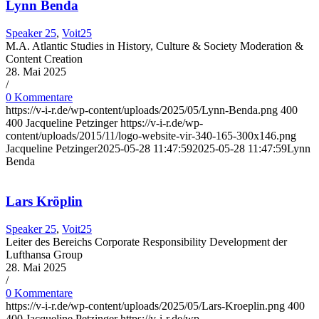
Lynn Benda
Speaker 25
,
Voit25
M.A. Atlantic Studies in History, Culture & Society Moderation &
Content Creation
28. Mai 2025
/
0 Kommentare
https://v-i-r.de/wp-content/uploads/2025/05/Lynn-Benda.png
400
400
Jacqueline Petzinger
https://v-i-r.de/wp-
content/uploads/2015/11/logo-website-vir-340-165-300x146.png
Jacqueline Petzinger
2025-05-28 11:47:59
2025-05-28 11:47:59
Lynn
Benda
Lars Kröplin
Speaker 25
,
Voit25
Leiter des Bereichs Corporate Responsibility Development der
Lufthansa Group
28. Mai 2025
/
0 Kommentare
https://v-i-r.de/wp-content/uploads/2025/05/Lars-Kroeplin.png
400
400
Jacqueline Petzinger
https://v-i-r.de/wp-