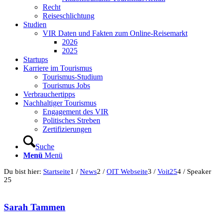
Recht
Reiseschlichtung
Studien
VIR Daten und Fakten zum Online-Reisemarkt
2026
2025
Startups
Karriere im Tourismus
Tourismus-Studium
Tourismus Jobs
Verbrauchertipps
Nachhaltiger Tourismus
Engagement des VIR
Politisches Streben
Zertifizierungen
Suche
Menü
Menü
Du bist hier:
Startseite
1
/
News
2
/
OIT Webseite
3
/
Voit25
4
/
Speaker
25
Sarah Tammen