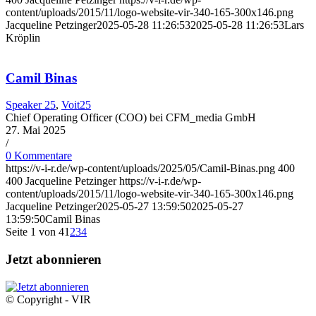
content/uploads/2015/11/logo-website-vir-340-165-300x146.png
Jacqueline Petzinger
2025-05-28 11:26:53
2025-05-28 11:26:53
Lars
Kröplin
Camil Binas
Speaker 25
,
Voit25
Chief Operating Officer (COO) bei CFM_media GmbH
27. Mai 2025
/
0 Kommentare
https://v-i-r.de/wp-content/uploads/2025/05/Camil-Binas.png
400
400
Jacqueline Petzinger
https://v-i-r.de/wp-
content/uploads/2015/11/logo-website-vir-340-165-300x146.png
Jacqueline Petzinger
2025-05-27 13:59:50
2025-05-27
13:59:50
Camil Binas
Seite 1 von 4
1
2
3
4
Jetzt abonnieren
© Copyright - VIR