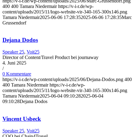
https://v-i-r.de/wp-content/uploads/2025/06/Marc-Grussendorf.png
400
400
Tamara Niedermair
https://v-i-r.de/wp-
content/uploads/2015/11/logo-website-vir-340-165-300x146.png
Tamara Niedermair
2025-06-06 17:28:35
2025-06-06 17:28:35
Marc
Grussendorf
Dejana Dodos
Speaker 25
,
Voit25
Director of Content/Travel Product bei journaway
4. Juni 2025
/
0 Kommentare
https://v-i-r.de/wp-content/uploads/2025/06/Dejana-Dodos.png
400
400
Tamara Niedermair
https://v-i-r.de/wp-
content/uploads/2015/11/logo-website-vir-340-165-300x146.png
Tamara Niedermair
2025-06-04 09:10:28
2025-06-04
09:10:28
Dejana Dodos
Vincent Usbeck
Speaker 25
,
Voit25
COO bei Chain4Travel