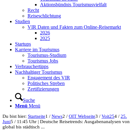
Aktionsbündnis Tourismusvielfalt
Recht
Reiseschlichtung
Studien
VIR Daten und Fakten zum Online-Reisemarkt
2026
2025
Startups
Karriere im Tourismus
Tourismus-Studium
Tourismus Jobs
Verbrauchertipps
Nachhaltiger Tourismus
Engagement des VIR
Politisches Streben
Zertifizierungen
Suche
Menü
Menü
Du bist hier:
Startseite
1
/
News
2
/
OIT Webseite
3
/
Voit25
4
/
25.
Juni
5
/
11:45 Uhr | Deutsche Reisetrends: Ausgabenanalysen von
global bis städtisch ...