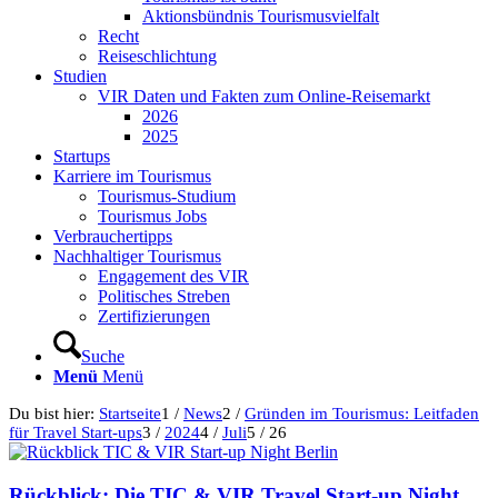
Aktionsbündnis Tourismusvielfalt
Recht
Reiseschlichtung
Studien
VIR Daten und Fakten zum Online-Reisemarkt
2026
2025
Startups
Karriere im Tourismus
Tourismus-Studium
Tourismus Jobs
Verbrauchertipps
Nachhaltiger Tourismus
Engagement des VIR
Politisches Streben
Zertifizierungen
Suche
Menü
Menü
Du bist hier:
Startseite
1
/
News
2
/
Gründen im Tourismus: Leitfaden
für Travel Start-ups
3
/
2024
4
/
Juli
5
/
26
Rückblick: Die TIC & VIR Travel Start-up Night