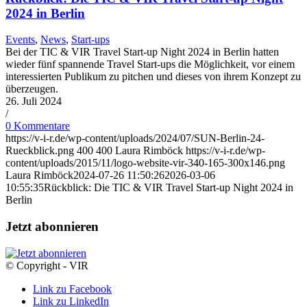
2024 in Berlin
Events
,
News
,
Start-ups
Bei der TIC & VIR Travel Start-up Night 2024 in Berlin hatten
wieder fünf spannende Travel Start-ups die Möglichkeit, vor einem
interessierten Publikum zu pitchen und dieses von ihrem Konzept zu
überzeugen.
26. Juli 2024
/
0 Kommentare
https://v-i-r.de/wp-content/uploads/2024/07/SUN-Berlin-24-
Rueckblick.png
400
400
Laura Rimböck
https://v-i-r.de/wp-
content/uploads/2015/11/logo-website-vir-340-165-300x146.png
Laura Rimböck
2024-07-26 11:50:26
2026-03-06
10:55:35
Rückblick: Die TIC & VIR Travel Start-up Night 2024 in
Berlin
Jetzt abonnieren
© Copyright - VIR
Link zu Facebook
Link zu LinkedIn