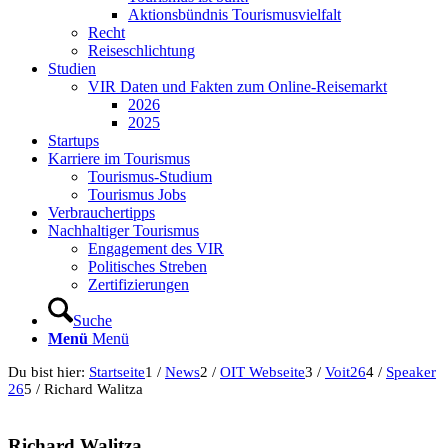
Aktionsbündnis Tourismusvielfalt
Recht
Reiseschlichtung
Studien
VIR Daten und Fakten zum Online-Reisemarkt
2026
2025
Startups
Karriere im Tourismus
Tourismus-Studium
Tourismus Jobs
Verbrauchertipps
Nachhaltiger Tourismus
Engagement des VIR
Politisches Streben
Zertifizierungen
Suche
Menü
Menü
Du bist hier:
Startseite
1
/
News
2
/
OIT Webseite
3
/
Voit26
4
/
Speaker
26
5
/
Richard Walitza
Richard Walitza