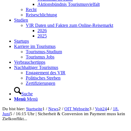
Aktionsbündnis Tourismusvielfalt
Recht
Reiseschlichtung
Studien
VIR Daten und Fakten zum Online-Reisemarkt
2026
2025
Startups
Karriere im Tourismus
Tourismus-Studium
Tourismus Jobs
Verbrauchertipps
Nachhaltiger Tourismus
Engagement des VIR
Politisches Streben
Zertifizierungen
Suche
Menü
Menü
Du bist hier:
Startseite
1
/
News
2
/
OIT Webseite
3
/
Voit24
4
/
18.
Juni
5
/
16:15 Uhr | Sicherheit & Conversion im Payment muss kein
Zielkonflikt...