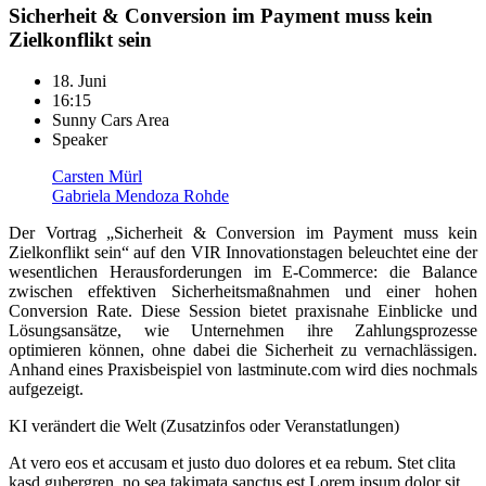
Sicherheit
&
Conversion im Payment muss kein
Zielkonflikt sein
18. Juni
16:15
Sunny Cars Area
Speaker
Carsten Mürl
Gabriela Mendoza Rohde
Der Vortrag „Sicherheit & Conversion im Payment muss kein
Zielkonflikt sein“ auf den VIR Innovationstagen beleuchtet eine der
wesentlichen Herausforderungen im E-Commerce: die Balance
zwischen effektiven Sicherheitsmaßnahmen und einer hohen
Conversion Rate. Diese Session bietet praxisnahe Einblicke und
Lösungsansätze, wie Unternehmen ihre Zahlungsprozesse
optimieren können, ohne dabei die Sicherheit zu vernachlässigen.
Anhand eines Praxisbeispiel von lastminute.com wird dies nochmals
aufgezeigt.
KI verändert die Welt (Zusatzinfos oder Veranstatlungen)
At vero eos et accusam et justo duo dolores et ea rebum. Stet clita
kasd gubergren, no sea takimata sanctus est Lorem ipsum dolor sit