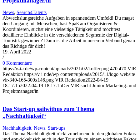
Projektmanager/in
News
,
Search4Talents
Abwechslungsreiche Aufgaben in spannendem Umfeld! Du magst
den Umgang mit Menschen, hast Spaß am Organisieren &
Koordinieren, suchst eine vielseitige Tätigkeit und möchtest
detaillierte Einblicke in die verschiedenen Segmente der Digital-
Touristik gewinnen? Dann ist die Arbeit in unserem Verband genau
das Richtige für dich!
19. April 2022
/
0 Kommentare
https://v-i-r.de/wp-content/uploads/2021/02/koffer.png
470
470
VIR
Redaktion
https://v-i-r.de/wp-content/uploads/2015/11/logo-website-
vir-340-165-300x146.png
VIR Redaktion
2022-04-19
18:17:15
2022-04-19 18:17:15
Der VIR sucht Junior Marketing- und
Projektmanager/in
Das Start-up sailwithus zum Thema
„Nachhaltigkeit“
Nachhaltigkeit
,
News
,
Start-ups
Das Thema Nachhaltigkeit rückt zunehmend in den globalen Fokus
und entwickelt sich auch in der Touristik zu einem wichtigen Faktor