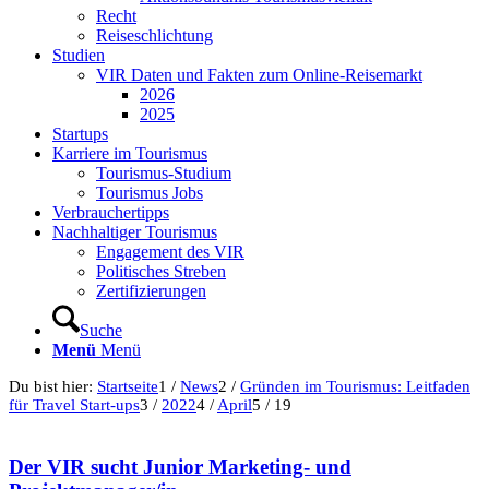
Recht
Reiseschlichtung
Studien
VIR Daten und Fakten zum Online-Reisemarkt
2026
2025
Startups
Karriere im Tourismus
Tourismus-Studium
Tourismus Jobs
Verbrauchertipps
Nachhaltiger Tourismus
Engagement des VIR
Politisches Streben
Zertifizierungen
Suche
Menü
Menü
Du bist hier:
Startseite
1
/
News
2
/
Gründen im Tourismus: Leitfaden
für Travel Start-ups
3
/
2022
4
/
April
5
/
19
Der VIR sucht Junior Marketing- und