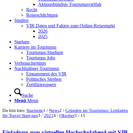
Aktionsbündnis Tourismusvielfalt
Recht
Reiseschlichtung
Studien
VIR Daten und Fakten zum Online-Reisemarkt
2026
2025
Startups
Karriere im Tourismus
Tourismus-Studium
Tourismus Jobs
Verbrauchertipps
Nachhaltiger Tourismus
Engagement des VIR
Politisches Streben
Zertifizierungen
Suche
Menü
Menü
Du bist hier:
Startseite
1
/
News
2
/
Gründen im Tourismus: Leitfaden
für Travel Start-ups
3
/
2021
4
/
Oktober
5
/
15
Einladung zum virtuellen Hochschulabend mit VIR