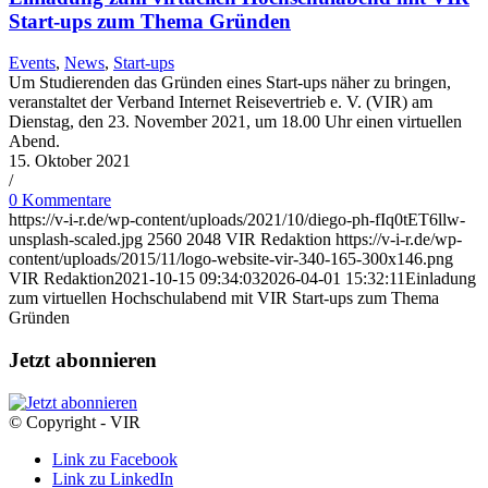
Start-ups zum Thema Gründen
Events
,
News
,
Start-ups
Um Studierenden das Gründen eines Start-ups näher zu bringen,
veranstaltet der Verband Internet Reisevertrieb e. V. (VIR) am
Dienstag, den 23. November 2021, um 18.00 Uhr einen virtuellen
Abend.
15. Oktober 2021
/
0 Kommentare
https://v-i-r.de/wp-content/uploads/2021/10/diego-ph-fIq0tET6llw-
unsplash-scaled.jpg
2560
2048
VIR Redaktion
https://v-i-r.de/wp-
content/uploads/2015/11/logo-website-vir-340-165-300x146.png
VIR Redaktion
2021-10-15 09:34:03
2026-04-01 15:32:11
Einladung
zum virtuellen Hochschulabend mit VIR Start-ups zum Thema
Gründen
Jetzt abonnieren
© Copyright - VIR
Link zu Facebook
Link zu LinkedIn