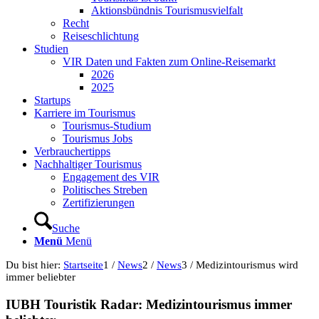
Aktionsbündnis Tourismusvielfalt
Recht
Reiseschlichtung
Studien
VIR Daten und Fakten zum Online-Reisemarkt
2026
2025
Startups
Karriere im Tourismus
Tourismus-Studium
Tourismus Jobs
Verbrauchertipps
Nachhaltiger Tourismus
Engagement des VIR
Politisches Streben
Zertifizierungen
Suche
Menü
Menü
Du bist hier:
Startseite
1
/
News
2
/
News
3
/
Medizintourismus wird
immer beliebter
IUBH Touristik Radar: Medizintourismus immer