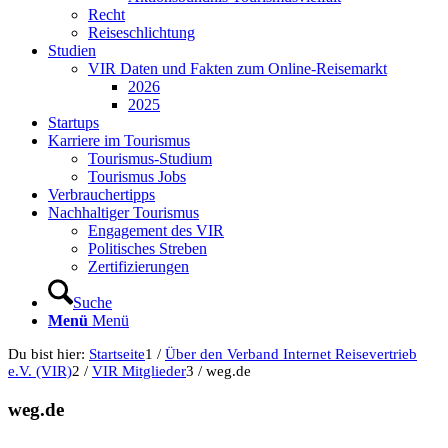
Recht
Reiseschlichtung
Studien
VIR Daten und Fakten zum Online-Reisemarkt
2026
2025
Startups
Karriere im Tourismus
Tourismus-Studium
Tourismus Jobs
Verbrauchertipps
Nachhaltiger Tourismus
Engagement des VIR
Politisches Streben
Zertifizierungen
Suche
Menü
Menü
Du bist hier:
Startseite
1
/
Über den Verband Internet Reisevertrieb
e.V. (VIR)
2
/
VIR Mitglieder
3
/
weg.de
weg.de