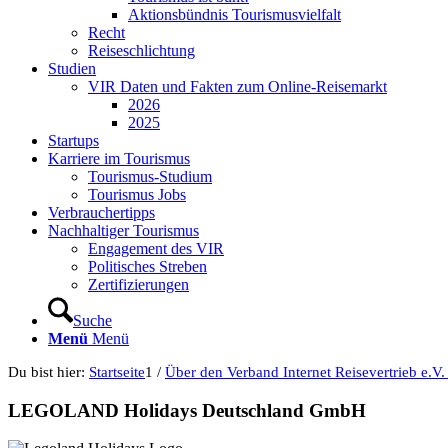
Aktionsbündnis Tourismusvielfalt
Recht
Reiseschlichtung
Studien
VIR Daten und Fakten zum Online-Reisemarkt
2026
2025
Startups
Karriere im Tourismus
Tourismus-Studium
Tourismus Jobs
Verbrauchertipps
Nachhaltiger Tourismus
Engagement des VIR
Politisches Streben
Zertifizierungen
Suche
Menü
Menü
Du bist hier:
Startseite
1
/
Über den Verband Internet Reisevertrieb e.V.
LEGOLAND Holidays Deutschland GmbH