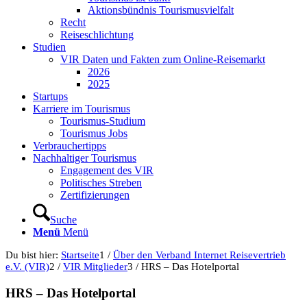
Aktionsbündnis Tourismusvielfalt
Recht
Reiseschlichtung
Studien
VIR Daten und Fakten zum Online-Reisemarkt
2026
2025
Startups
Karriere im Tourismus
Tourismus-Studium
Tourismus Jobs
Verbrauchertipps
Nachhaltiger Tourismus
Engagement des VIR
Politisches Streben
Zertifizierungen
Suche
Menü
Menü
Du bist hier:
Startseite
1
/
Über den Verband Internet Reisevertrieb
e.V. (VIR)
2
/
VIR Mitglieder
3
/
HRS – Das Hotelportal
HRS – Das Hotelportal