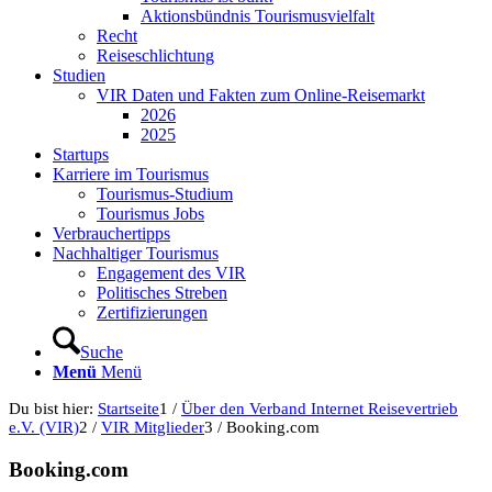
Aktionsbündnis Tourismusvielfalt
Recht
Reiseschlichtung
Studien
VIR Daten und Fakten zum Online-Reisemarkt
2026
2025
Startups
Karriere im Tourismus
Tourismus-Studium
Tourismus Jobs
Verbrauchertipps
Nachhaltiger Tourismus
Engagement des VIR
Politisches Streben
Zertifizierungen
Suche
Menü
Menü
Du bist hier:
Startseite
1
/
Über den Verband Internet Reisevertrieb
e.V. (VIR)
2
/
VIR Mitglieder
3
/
Booking.com
Booking.com