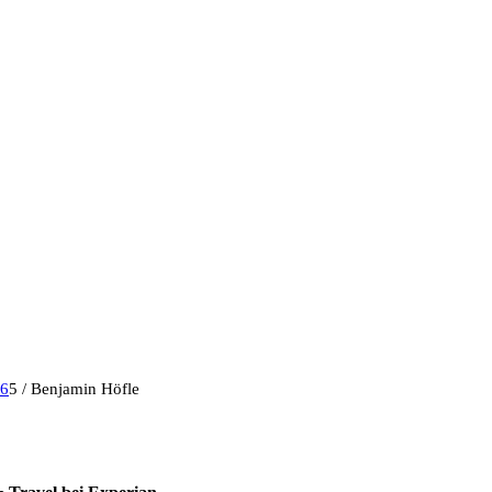
26
5
/
Benjamin Höfle