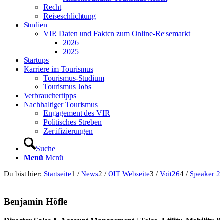
Recht
Reiseschlichtung
Studien
VIR Daten und Fakten zum Online-Reisemarkt
2026
2025
Startups
Karriere im Tourismus
Tourismus-Studium
Tourismus Jobs
Verbrauchertipps
Nachhaltiger Tourismus
Engagement des VIR
Politisches Streben
Zertifizierungen
Suche
Menü
Menü
Du bist hier:
Startseite
1
/
News
2
/
OIT Webseite
3
/
Voit26
4
/
Speaker 
Benjamin Höfle