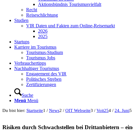
Aktionsbündnis Tourismusvielfalt
Recht
Reiseschlichtung
Studien
VIR Daten und Fakten zum Online-Reisemarkt
2026
2025
Startups
Karriere im Tourismus
Tourismus-Studium
Tourismus Jobs
Verbrauchertipps
Nachhaltiger Tourismus
Engagement des VIR
Politisches Streben
Zertifizierungen
Suche
Menü
Menü
Du bist hier:
Startseite
1
/
News
2
/
OIT Webseite
3
/
Voit25
4
/
24. Juni
5
Risiken durch Schwachstellen bei Drittanbietern – ein