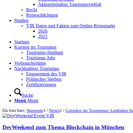
Aktionsbündnis Tourismusvielfalt
Recht
Reiseschlichtung
Studien
VIR Daten und Fakten zum Online-Reisemarkt
2026
2025
Startups
Karriere im Tourismus
Tourismus-Studium
Tourismus Jobs
Verbrauchertipps
Nachhaltiger Tourismus
Engagement des VIR
Politisches Streben
Zertifizierungen
Suche
Menü
Menü
Du bist hier:
Startseite
1
/
News
2
/
Gründen im Tourismus: Leitfaden für
DevWeekend zum Thema Blockchain in München