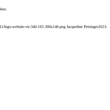
okus.
5/11/logo-website-vir-340-165-300x146.png
Jacqueline Petzinger
2023-