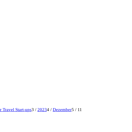
 Travel Start-ups
3
/
2023
4
/
Dezember
5
/
11