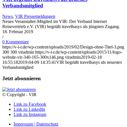
Verbandsmitglied
News
,
VIR Pressemeldungen
Neues Veranstalter-Mitglied im VIR: Der Verband Internet
Reisevertrieb e.V. (VIR) begrüßt travelbasys als jüngsten Zugang.
18. Februar 2019
/
0 Kommentare
https://v-i-r.de/wp-content/uploads/2019/02/Design-ohne-Titel-3.png
300
300
viradmin
https://v-i-r.de/wp-content/uploads/2015/11/logo-
website-vir-340-165-300x146.png
viradmin
2019-02-18
16:55:18
2019-04-09 14:35:41
VIR begrüßt travelbasys als neuestes
Verbandsmitglied
Jetzt abonnieren
© Copyright - VIR
Link zu Facebook
Link zu LinkedIn
Link zu Instagram
Impressum | Datenschutz