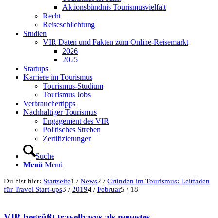
Aktionsbündnis Tourismusvielfalt
Recht
Reiseschlichtung
Studien
VIR Daten und Fakten zum Online-Reisemarkt
2026
2025
Startups
Karriere im Tourismus
Tourismus-Studium
Tourismus Jobs
Verbrauchertipps
Nachhaltiger Tourismus
Engagement des VIR
Politisches Streben
Zertifizierungen
Suche
Menü
Menü
Du bist hier:
Startseite
1
/
News
2
/
Gründen im Tourismus: Leitfaden
für Travel Start-ups
3
/
2019
4
/
Februar
5
/
18
VIR begrüßt travelbasys als neuestes