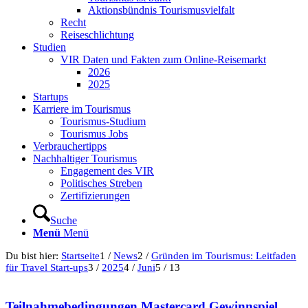
Aktionsbündnis Tourismusvielfalt
Recht
Reiseschlichtung
Studien
VIR Daten und Fakten zum Online-Reisemarkt
2026
2025
Startups
Karriere im Tourismus
Tourismus-Studium
Tourismus Jobs
Verbrauchertipps
Nachhaltiger Tourismus
Engagement des VIR
Politisches Streben
Zertifizierungen
Suche
Menü
Menü
Du bist hier:
Startseite
1
/
News
2
/
Gründen im Tourismus: Leitfaden
für Travel Start-ups
3
/
2025
4
/
Juni
5
/
13
Teilnahmebedingungen Mastercard Gewinnspiel