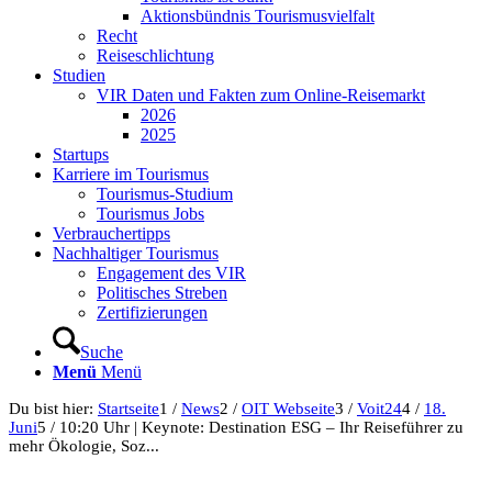
Aktionsbündnis Tourismusvielfalt
Recht
Reiseschlichtung
Studien
VIR Daten und Fakten zum Online-Reisemarkt
2026
2025
Startups
Karriere im Tourismus
Tourismus-Studium
Tourismus Jobs
Verbrauchertipps
Nachhaltiger Tourismus
Engagement des VIR
Politisches Streben
Zertifizierungen
Suche
Menü
Menü
Du bist hier:
Startseite
1
/
News
2
/
OIT Webseite
3
/
Voit24
4
/
18.
Juni
5
/
10:20 Uhr | Keynote: Destination ESG – Ihr Reiseführer zu
mehr Ökologie, Soz...