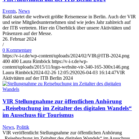
Events
,
News
Bald startet die weltweit größte Reisemesse in Berlin. Auch der VIR
und seine Mitgliedsunternehmen sind wie jedes Jahr zahlreich auf
der ITB vertreten. Hier ein Überblick über unsere Aktivitäten und
Präsenzen auf der Messe.
26. Februar 2024
/
0 Kommentare
https://v-i-r.de/wp-content/uploads/2024/02/VIR@ITB-2024.png
400
400
Laura Rimböck
https://v-i-r.de/wp-
content/uploads/2015/11/logo-website-vir-340-165-300x146.png
Laura Rimböck
2024-02-26 12:05:29
2026-04-03 16:14:47
VIR
Aktivitäten auf der ITB Berlin 2024
VIR Stellungnahme zur öffentlichen Anhörung
„Reisebuchung im Zeitalter des digitalen Wandels“
im Ausschuss für Tourismus
News
,
Politik
VIR veröffentlicht Stellungnahme zur öffentlichen Anhörung
„Reisebuchung im Zeitalter des digitalen Wandels“ im Ausschuss