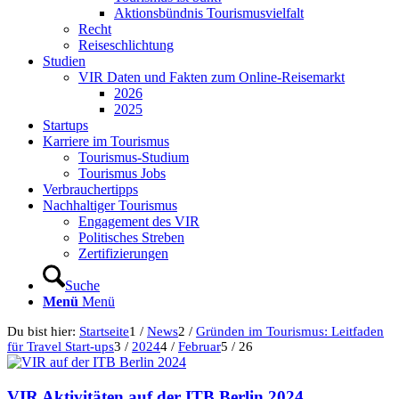
Aktionsbündnis Tourismusvielfalt
Recht
Reiseschlichtung
Studien
VIR Daten und Fakten zum Online-Reisemarkt
2026
2025
Startups
Karriere im Tourismus
Tourismus-Studium
Tourismus Jobs
Verbrauchertipps
Nachhaltiger Tourismus
Engagement des VIR
Politisches Streben
Zertifizierungen
Suche
Menü
Menü
Du bist hier:
Startseite
1
/
News
2
/
Gründen im Tourismus: Leitfaden
für Travel Start-ups
3
/
2024
4
/
Februar
5
/
26
VIR Aktivitäten auf der ITB Berlin 2024