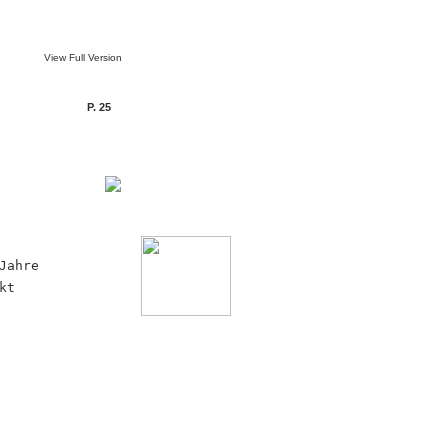
View Full Version
P. 25
Jahre
kt