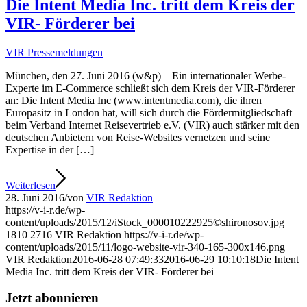
Die Intent Media Inc. tritt dem Kreis der
VIR- Förderer bei
VIR Pressemeldungen
München, den 27. Juni 2016 (w&p) – Ein internationaler Werbe-
Experte im E-Commerce schließt sich dem Kreis der VIR-Förderer
an: Die Intent Media Inc (www.intentmedia.com), die ihren
Europasitz in London hat, will sich durch die Fördermitgliedschaft
beim Verband Internet Reisevertrieb e.V. (VIR) auch stärker mit den
deutschen Anbietern von Reise-Websites vernetzen und seine
Expertise in der […]
Weiterlesen
28. Juni 2016
/
von
VIR Redaktion
https://v-i-r.de/wp-
content/uploads/2015/12/iStock_000010222925©shironosov.jpg
1810
2716
VIR Redaktion
https://v-i-r.de/wp-
content/uploads/2015/11/logo-website-vir-340-165-300x146.png
VIR Redaktion
2016-06-28 07:49:33
2016-06-29 10:10:18
Die Intent
Media Inc. tritt dem Kreis der VIR- Förderer bei
Jetzt abonnieren