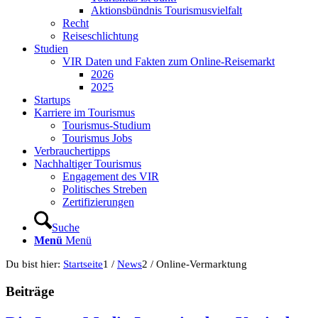
Aktionsbündnis Tourismusvielfalt
Recht
Reiseschlichtung
Studien
VIR Daten und Fakten zum Online-Reisemarkt
2026
2025
Startups
Karriere im Tourismus
Tourismus-Studium
Tourismus Jobs
Verbrauchertipps
Nachhaltiger Tourismus
Engagement des VIR
Politisches Streben
Zertifizierungen
Suche
Menü
Menü
Du bist hier:
Startseite
1
/
News
2
/
Online-Vermarktung
Beiträge