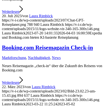
Weiterlesen
20. Juli 2023
/
von
Laura Rimböck
https://v-i-r.de/wp-content/uploads/2023/07/Chat-GPT-
Reiseplaner.png
788
940
Laura Rimböck
https://v-i-r.de/wp-
content/uploads/2015/11/logo-website-vir-340-165-300x146.png
Laura Rimböck
2023-07-20 14:01:33
2026-04-03 16:00:59
Expedia
und Booking.com bieten KI-basierte Reiseplanung
Booking.com Reisemagazin Check-in
Marktforschung
,
Nachhaltigkeit
,
News
Neues Reisemagazin „check-in“ über die Zukunft des Reisens von
Booking.com
Weiterlesen
22. März 2023
/
von
Laura Rimböck
https://v-i-r.de/wp-content/uploads/2023/02/Bild-23.02.23-um-
15.43.jpg
894
637
Laura Rimböck
https://v-i-r.de/wp-
content/uploads/2015/11/logo-website-vir-340-165-300x146.png
Laura Rimböck
2023-03-22 11:25:24
2023-05-02