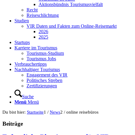
Aktionsbündnis Tourismusvielfalt
Recht
Reiseschlichtung
Studien
VIR Daten und Fakten zum Online-Reisemarkt
2026
2025
Startups
Karriere im Tourismus
Tourismus-Studium
Tourismus Jobs
Verbrauchertipps
Nachhaltiger Tourismus
Engagement des VIR
Politisches Streben
Zertifizierungen
Suche
Menü
Menü
Du bist hier:
Startseite
1
/
News
2
/
online reisebüros
Beiträge