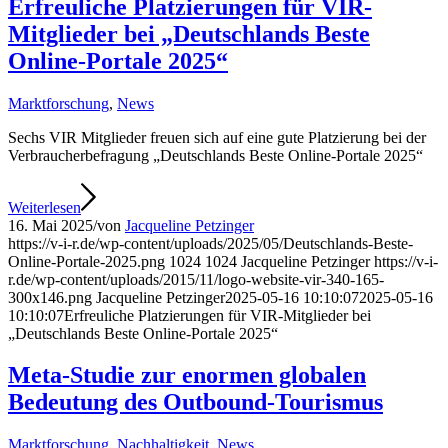
Erfreuliche Platzierungen für VIR-
Mitglieder bei „Deutschlands Beste
Online-Portale 2025“
Marktforschung
,
News
Sechs VIR Mitglieder freuen sich auf eine gute Platzierung bei der
Verbraucherbefragung „Deutschlands Beste Online-Portale 2025“
Weiterlesen
16. Mai 2025
/
von
Jacqueline Petzinger
https://v-i-r.de/wp-content/uploads/2025/05/Deutschlands-Beste-
Online-Portale-2025.png
1024
1024
Jacqueline Petzinger
https://v-i-
r.de/wp-content/uploads/2015/11/logo-website-vir-340-165-
300x146.png
Jacqueline Petzinger
2025-05-16 10:10:07
2025-05-16
10:10:07
Erfreuliche Platzierungen für VIR-Mitglieder bei
„Deutschlands Beste Online-Portale 2025“
Meta-Studie zur enormen globalen
Bedeutung des Outbound-Tourismus
Marktforschung
,
Nachhaltigkeit
,
News