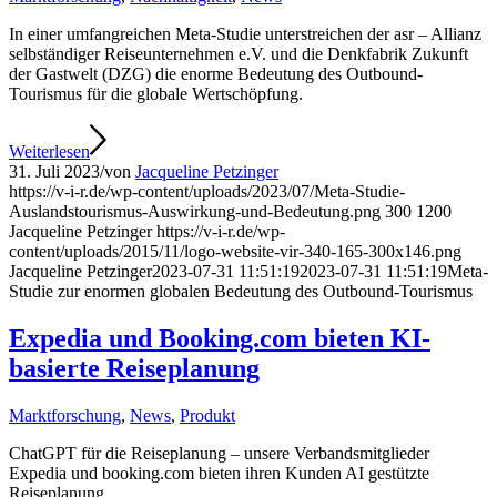
In einer umfangreichen Meta-Studie unterstreichen der asr – Allianz
selbständiger Reiseunternehmen e.V. und die Denkfabrik Zukunft
der Gastwelt (DZG) die enorme Bedeutung des Outbound-
Tourismus für die globale Wertschöpfung.
Weiterlesen
31. Juli 2023
/
von
Jacqueline Petzinger
https://v-i-r.de/wp-content/uploads/2023/07/Meta-Studie-
Auslandstourismus-Auswirkung-und-Bedeutung.png
300
1200
Jacqueline Petzinger
https://v-i-r.de/wp-
content/uploads/2015/11/logo-website-vir-340-165-300x146.png
Jacqueline Petzinger
2023-07-31 11:51:19
2023-07-31 11:51:19
Meta-
Studie zur enormen globalen Bedeutung des Outbound-Tourismus
Expedia und Booking.com bieten KI-
basierte Reiseplanung
Marktforschung
,
News
,
Produkt
ChatGPT für die Reiseplanung – unsere Verbandsmitglieder
Expedia und booking.com bieten ihren Kunden AI gestützte
Reiseplanung