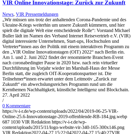
VIR Online Innovationstage: Zurück zur Zukunft
News
,
VIR Pressemeldungen
„Wir müssen uns trotz der anhaltenden Corona-Pandemie und des
Ukraine-Kriegs weiterhin um unsere Zukunft kümmern, und hier
spielt die digitale Welt eine entscheidende Rolle“: Vorstand Michael
Buller lädt im Namen des Verband Internet Reisevertrieb e.V. (VIR)
digital interessierte Unternehmen, Start-ups, Hochschulen und
Vertreter*innen aus der Politik mit einem interaktiven Programm zu
den „VIR Online Innovationstagen (OIT) 2022“ nach Berlin ein.
Am 1. und 2. Juni 2022 findet der renommierte Branchen-Event
nach coronabedingter Pause in 2020 bzw. nach rein virtueller
Durchführung im Vorjahr wieder im Marshall-Haus der Messe
Berlin statt, die zugleich OIT-Kooperationspartner ist. Die
Teilnehmer*innen erwartet unter dem Leitmotiv „Zurück zur
Zukunft“ ein abwechslungsreiches Programm rund um die
Kernthemen Nachhaltigkeit, künstliche Intelligenz und Blockchain.
27. April 2022
/
0 Kommentare
https://v-i-r.de/wp-content/uploads/2022/04/2019-06-25-VIR-
Online-25.6-Innovationstage-2019-offenblende-RB-184.jpg.webp
687
1030
VIR Redaktion
https://v-i-r.de/wp-
content/uploads/2015/11/logo-website-vir-340-165-300x146.png
VIR Redaktion
2022-04-27 15:22:04
2022-04-27 15:40:27
VIR