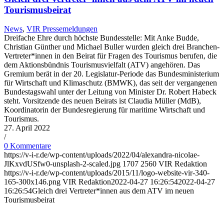
Tourismusbeirat
News
,
VIR Pressemeldungen
Dreifache Ehre durch höchste Bundesstelle: Mit Anke Budde,
Christian Günther und Michael Buller wurden gleich drei Branchen-
Vertreter*innen in den Beirat für Fragen des Tourismus berufen, die
dem Aktionsbündnis Tourismusvielfalt (ATV) angehören. Das
Gremium berät in der 20. Legislatur-Periode das Bundesministerium
für Wirtschaft und Klimaschutz (BMWK), das seit der vergangenen
Bundestagswahl unter der Leitung von Minister Dr. Robert Habeck
steht. Vorsitzende des neuen Beirats ist Claudia Müller (MdB),
Koordinatorin der Bundesregierung für maritime Wirtschaft und
Tourismus.
27. April 2022
/
0 Kommentare
https://v-i-r.de/wp-content/uploads/2022/04/alexandra-nicolae-
JlKxvdUSfw0-unsplash-2-scaled.jpg
1707
2560
VIR Redaktion
https://v-i-r.de/wp-content/uploads/2015/11/logo-website-vir-340-
165-300x146.png
VIR Redaktion
2022-04-27 16:26:54
2022-04-27
16:26:54
Gleich drei Vertreter*innen aus dem ATV im neuen
Tourismusbeirat