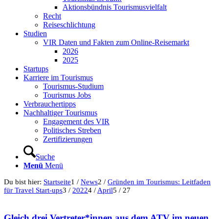
Aktionsbündnis Tourismusvielfalt
Recht
Reiseschlichtung
Studien
VIR Daten und Fakten zum Online-Reisemarkt
2026
2025
Startups
Karriere im Tourismus
Tourismus-Studium
Tourismus Jobs
Verbrauchertipps
Nachhaltiger Tourismus
Engagement des VIR
Politisches Streben
Zertifizierungen
Suche
Menü
Menü
Du bist hier:
Startseite
1
/
News
2
/
Gründen im Tourismus: Leitfaden
für Travel Start-ups
3
/
2022
4
/
April
5
/
27
Gleich drei Vertreter*innen aus dem ATV im neuen